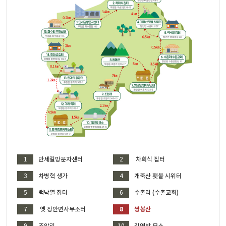
1
만세길방문자센터
2
차희식 집터
3
차병혁 생가
4
개죽산 횃불 시위터
5
백낙열 집터
6
수촌리 (수촌교회)
7
옛 장안면사무소터
8
쌍봉산
9
조암리
10
김연방 묘소