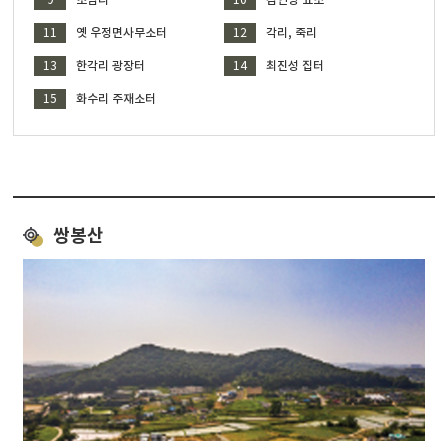
11
옛 우정면사무소터
12
각리, 죽리
13
한각리 광장터
14
최진성 집터
15
화수리 주재소터
쌍봉산