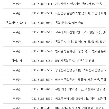
주무관
031-5189-2411
지시사항 및 현안사항 관리, 서무, 보안, 기록
주무관
031-5189-6521
독립운동 콘텐츠 개발 및 기획, 기념식 개최(3.
독립기념사업팀장
031-5189-7048
독립기념사업 업무 총괄
주무관
031-5189-6519
고주리 애국선열 6인 추모 조형물 조성, 쌍봉
주무관
031-5189-6542
독립운동 기념시설 정비 및 유지관리, 발안만
주무관
031-5189-6544
만세길 방문자센터 운영·관리, 만세길 문화교
학예팀장
031-5189-6158
화성시독립운동기념관 학예 총괄
주무관
031-5189-6537
상설전시 운영 및 개편, 기획전시 운영 및 도록
주무관
031-5189-6574
미서훈 독립운동가 발굴 및 서훈 추진, 독립운
주무관
031-5189-3616
유물 기증·기탁 및 구입, 소장자료 연구 및 
주무관
031-5189-6532
공교육 연계 체험교구재 개발 제작, 초등 학급
주무관
031-5189-6495
어린이전시실 운영 및 연계 프로그램 기획, 누