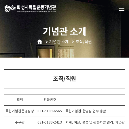
기념관 소개
기념관 소개
조직/직원
조직/직원
직위
전화번호
독립기념관운영팀장
031-5189-6565
독립기념관 운영팀 업무 총괄
주무관
031-5189-2413
회계, 예산, 물품 및 관용차량 관리, 기념관 