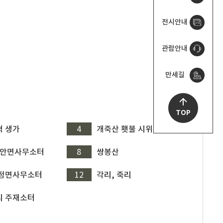
전시안내
관람안내
만세길
TOP
혁 생가
4
개죽산 횃불 시위터
장안면사무소터
8
쌍봉산
우정면사무소터
12
각리, 죽리
리 주재소터