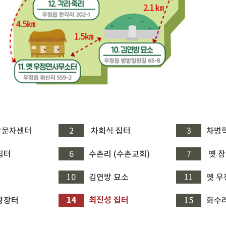
방문자센터
2
차희식 집터
3
차병
집터
6
수촌리 (수촌교회)
7
옛 
10
김연방 묘소
11
옛 
14
최진성 집터
광장터
15
화수