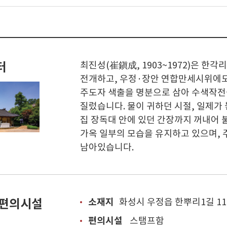
터
최진성(崔鎭成, 1903~1972)은 한
전개하고, 우정·장안 연합만세시위에도
주도자 색출을 명분으로 삼아 수색작전
질렀습니다. 물이 귀하던 시절, 일제가
집 장독대 안에 있던 간장까지 꺼내어 
가옥 일부의 모습을 유지하고 있으며, 
남아있습니다.
 편의시설
소재지
화성시 우정읍 한뿌리1길 11
편의시설
스탬프함