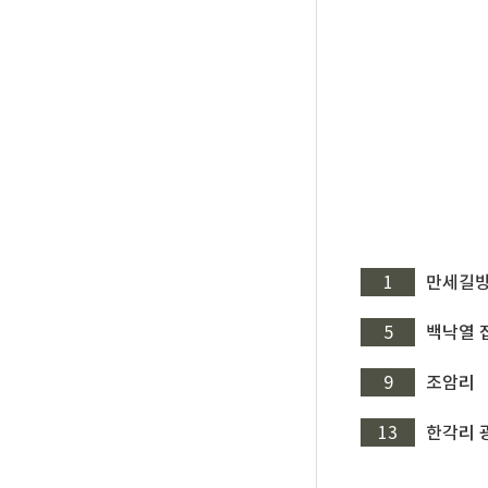
1
만세길
5
백낙열 
9
조암리
13
한각리 