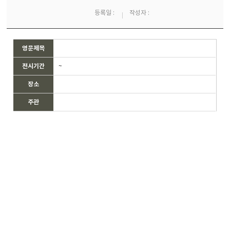
등록일 :
작성자 :
영문제목
전시기간
~
장소
주관