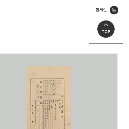
만세길
TOP