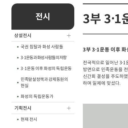
3부 3⸱
전시
상설전시
국권 침탈과 화성 사람들
3부 3⸱1운동 이후 
3·1운동과 화성 사람들의 저항
전국적으로 일어난 3⸱
3·1운동 이후 화성의 독립운동
방면으로 민족운동을 전
신간회 결성을 주도하였다
민족말살정책과 강제동원의
하며 일제에 맞섰다.
현실
화성의 독립운동가
기획전시
현재 전시