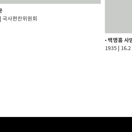
문
cm | 국사편찬위원회
•
백명흠 사
1935 | 1