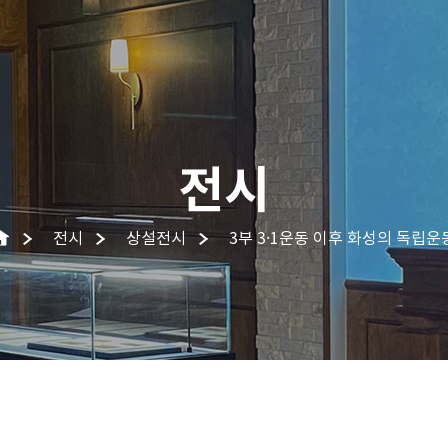
전시
전시
상설전시
3부 3⸱1운동 이후 화성의 독립운