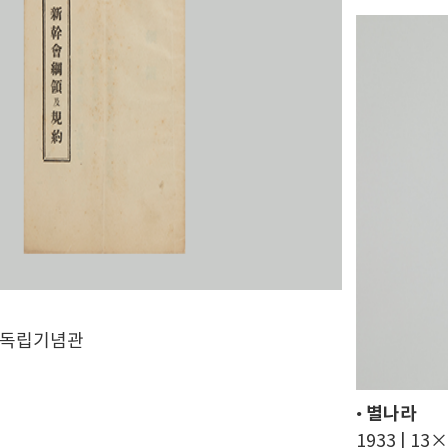
약
m | 독립기념관
•
별나라
1933 | 13