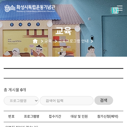
교육
교육
교육프로그램 안내
총 게시물
0
개
검색
번호
프로그램명
접수기간
대상 및 인원
참가신청(예약)